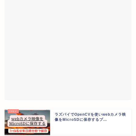
ラズパイでOpenCVを使いwebカメラ映
像をMicroSDに保存するプ...