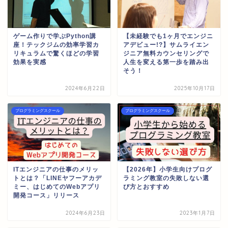
ゲーム作りで学ぶPython講
【未経験でも1ヶ月でエンジニ
座！テックジムの効率学習カ
アデビュー!?】サムライエン
リキュラムで驚くほどの学習
ジニア無料カウンセリングで
効果を実感
人生を変える第一歩を踏み出
そう！
2024年6月22日
2025年10月17日
プログラミングスクール
プログラミングスクール
ITエンジニアの仕事のメリッ
【2026年】小学生向けプログ
トとは？「LINEヤフーアカデ
ラミング教室の失敗しない選
ミー、はじめてのWebアプリ
び方とおすすめ
開発コース」リリース
2024年6月23日
2023年1月7日